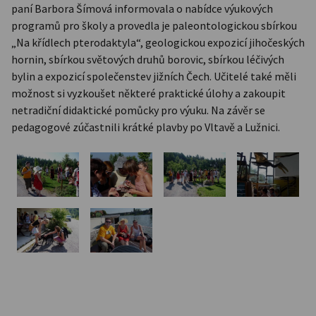
paní Barbora Šímová informovala o nabídce výukových
programů pro školy a provedla je paleontologickou sbírkou
„Na křídlech pterodaktyla“, geologickou expozicí jihočeských
hornin, sbírkou světových druhů borovic, sbírkou léčivých
bylin a expozicí společenstev jižních Čech. Učitelé také měli
možnost si vyzkoušet některé praktické úlohy a zakoupit
netradiční didaktické pomůcky pro výuku. Na závěr se
pedagogové zúčastnili krátké plavby po Vltavě a Lužnici.