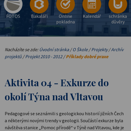
FOTOS
Bakaláři
Online
Kalendář
schránka
pokladna
důvěry
Nacházíte se zde:
Úvodní stránka
/
O Škole
/
Projekty
/
Archív
projektů
/
Projekt 2010 - 2012
/
Příklady dobré praxe
Aktivita 04 - Exkurze do
okolí Týna nad Vltavou
Pedagogové se seznámili s geologickou historií jižních Čech
a některými novými trendy v geologii. Součástí exkurze byla
návštěva stanice „Pomoc přírodě“ v Týně nad Vltavou, kde je