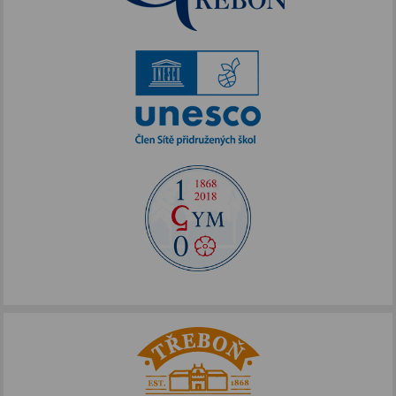
Akce podpořené FOTOS
IKAP III
Publicita FOTOS
Šablony II
Alej Toma Schreckera
Podpora vzdělávání
FOTOSKOP
Škola bez hranic
Půdní vestavba
Přírodovědné pobytové kurzy
Jazykové kompetence
Projekt Edison
Nové výzvy pro Třeboňsko
Archív projektů
Zdravý životní styl