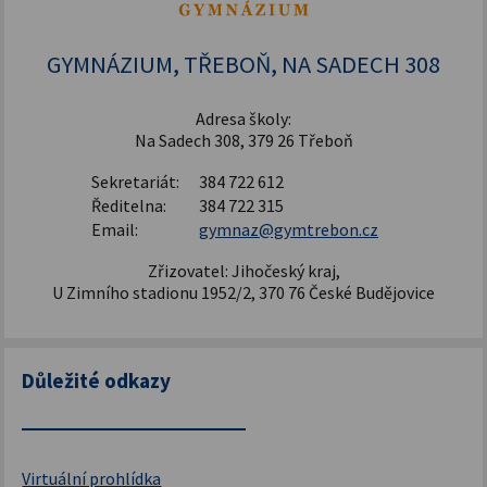
Šablony pro SŠ a VOŠ I
GYMNÁZIUM, TŘEBOŇ, NA SADECH 308
Adresa školy:
Na Sadech 308, 379 26 Třeboň
Sekretariát:
384 722 612
Ředitelna:
384 722 315
Email:
gymnaz@gymtrebon.cz
Zřizovatel: Jihočeský kraj,
U Zimního stadionu 1952/2, 370 76 České Budějovice
Důležité odkazy
Virtuální prohlídka