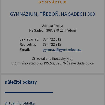
Šablony pro SŠ a VOŠ I
GYMNÁZIUM, TŘEBOŇ, NA SADECH 308
Adresa školy:
Na Sadech 308, 379 26 Třeboň
Sekretariát:
384 722 612
Ředitelna:
384 722 315
Email:
gymnaz@gymtrebon.cz
Zřizovatel: Jihočeský kraj,
U Zimního stadionu 1952/2, 370 76 České Budějovice
Důležité odkazy
Virtuální prohlídka