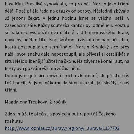
básničku. Pravdivě vypovídala, co pro nás Martin jako třídní
dělá. Poté přišla řada na otázky od poroty. Následně zbývalo
už jenom čekat. V jednu hodinu jsme se všichni sešli v
zasedacím sále. Každý soutěžící kantor byl odměněn. Postup
si nakonec vysloužili dva učitelé z Jihomoravského kraje,
navíc byl udělen titul Krajský Ámos (získala ho paní učitelka,
která postoupila do semifinále). Martin Krynický sice přes
naši i svou snahu dále nepostoupil, ale přivezl si certifikát a
titul Nejoblíbenější učitel na škole. Na závěr se konal raut, na
který byli pozváni všichni zúčastnění.
Domů jsme jeli sice možná trochu zklamaní, ale přesto nás
těšil pocit, že jsme někomu dalšímu ukázali, jak skvělý je náš
třídní.
Magdaléna Trepková, 2. ročník
Zde si můžete přečíst a poslechnout reportáž Českého
rozhlasu:
http://www.rozhlas.cz/zpravy/regiony/_zprava/1157703