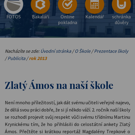
FOTOS
Bakaláři
Online
Kalendář
schránka
pokladna
důvěry
Nacházíte se zde:
Úvodní stránka
/
O Škole
/
Prezentace školy
/
Publicita
/
rok 2013
Zlatý Ámos na naší škole
Není mnoho příležitostí, jak dát svému učiteli veřejně najevo,
že dělá svou práci dobře, že si jí někdo váží. 2. ročník naší školy
se rozhodl projevit svůj respekt vůči svému třídnímu Martinu
Krynickému tím, že ho přihlásili do celostátní ankety Zlatý
Ámos. Přečtěte si krátkou reportáž Magdalény Trepkové o