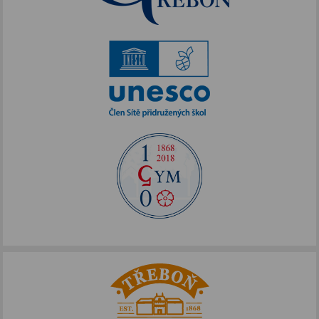
Akce podpořené FOTOS
IKAP III
Publicita FOTOS
Šablony II
Alej Toma Schreckera
Podpora vzdělávání
FOTOSKOP
Škola bez hranic
Půdní vestavba
Přírodovědné pobytové kurzy
Jazykové kompetence
Projekt Edison
Nové výzvy pro Třeboňsko
Archív projektů
Zdravý životní styl