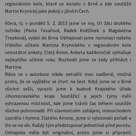
regionálním kole, které se konalo v Brně a kde soutěžil
Martin Krynický jako jediný z jižních Čech.
Včera, tj. v pondělí 5. 2. 2013 jsme se my, tři žáci druhého
ročníku (Pavla Tesařová, Radek Kněžínek a Magdaléna
Trepková), vydali do Brna. Obhajovali jsme nominaci našeho
třídního učitele Martina Krynického v regionálním kole
celostátní ankety Zlatý Ámos. Anketa každoročně vyhlašuje
nejlepšího učitele roku. Rozhodli jsme se tedy přihlásit i
Martina.
Ráno se v autobuse nikdo netvářil moc nadšeně, možná
proto, že se vyjíždělo ve čtvrt na šest. Když jsme se v Brně
všichni sešli, vyrazili jsme k budově Krajského úřadu
Jihomoravského kraje. Soutěžící a jejich týmy měli
vyhrazenou místnost, kde jsme trávili čas během soutěže
všichni pohromadě. Při slavnostním zahájení, mimochodem
zazněla i hymna Zlatého Ámose, jsme si vylosovali pořadí a
šlo se na věc. Každý tým předstupoval jednotlivě před porotu.
Obhajoba měla být originální, proto jsme si připravili