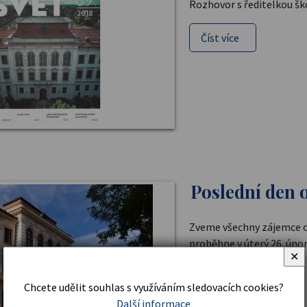
Rozhovor s ředitelkou ško
Číst více
Poslední den 
Zveme všechny zájemce o 
proběhne v úterý 26. únor
✕
Číst více
Chcete udělit souhlas s využíváním sledovacích cookies?
Další informace