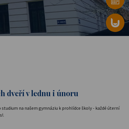
h dveří v lednu i únoru
studium na našem gymnáziu k prohlídce školy - každé úterní
s!.