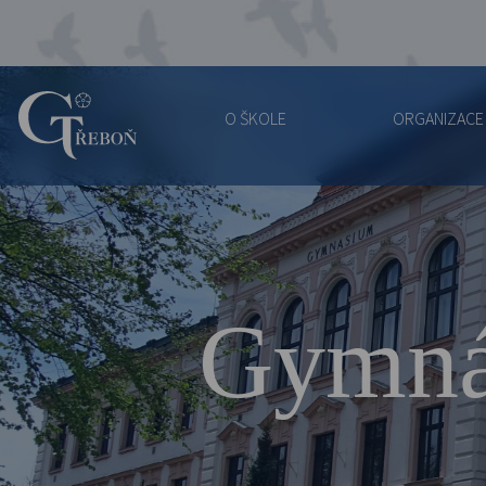
O ŠKOLE
ORGANIZACE
Gymnázium
Třeboň
Gymná