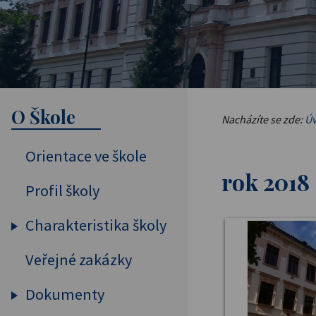
O Škole
Nacházíte se zde:
Úv
Orientace ve škole
rok 2018
Profil školy
Charakteristika školy
Veřejné zakázky
Vybavení školy
Pedagogický sbor
Dokumenty
Projekty, spolupráce