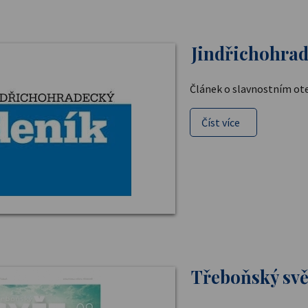
Jindřichohrade
Článek o slavnostním ote
Číst více
Třeboňský svět