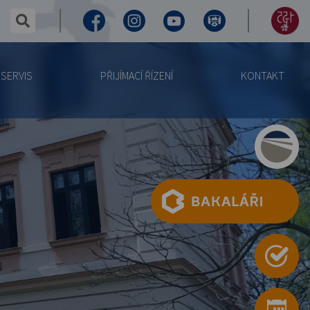
✕
hledaný text...
Facebook
Instagram
Youtube
Virtuální
155
prohlídka
let
SERVIS
PŘIJÍMACÍ ŘÍZENÍ
KONTAKT
výročí