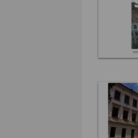
Podpora vzdělávání
FOTOSKOP
Škola bez hranic
Půdní vestavba
Přírodovědné pobytové
kurzy
Jazykové kompetence
Projekt Edison
Nové výzvy pro
Třeboňsko
Archív projektů
Zdravý životní styl
Šablony pro SŠ a VOŠ I