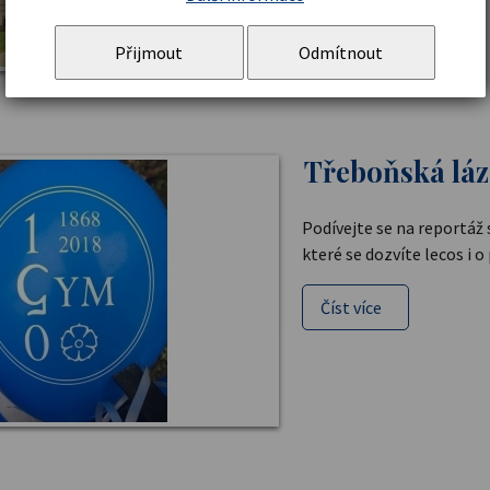
Přijmout
Odmítnout
Třeboňská láz
Podívejte se na reportáž
které se dozvíte lecos i o 
Číst více