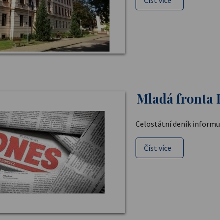
Číst více
Mladá fronta 
Celostátní deník informu
Číst více