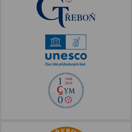
Doučování 2022
Dokumentace
Erasmus+
Akce podpořené FOTOS
IKAP III
Publicita FOTOS
Šablony II
Alej Toma Schreckera
Podpora vzdělávání
FOTOSKOP
Škola bez hranic
Půdní vestavba
Přírodovědné pobytové kurzy
Jazykové kompetence
Projekt Edison
Nové výzvy pro Třeboňsko