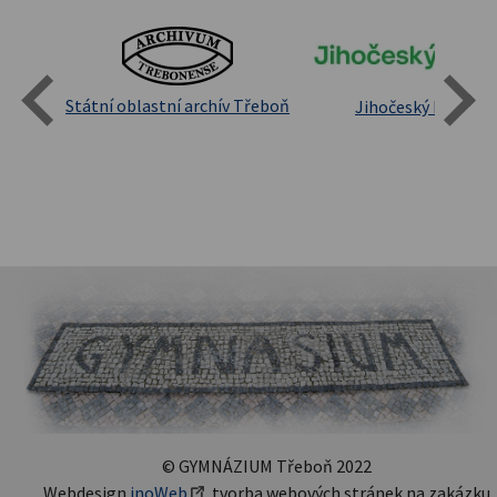
Státní oblastní archív Třeboň
Jihočeský kraj
sita
© GYMNÁZIUM Třeboň 2022
Webdesign
inoWeb
, tvorba webových stránek na zakázku