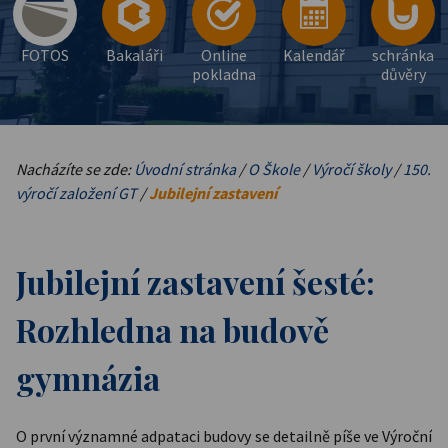
FOTOS
Bakaláři
Online
Kalendář
schránka
pokladna
důvěry
Nacházíte se zde:
Úvodní stránka
/
O Škole
/
Výročí školy
/
150.
výročí založení GT
/
Jubilejní zastavení
Jubilejní zastavení šesté:
Rozhledna na budově
gymnázia
O první významné adpataci budovy se detailně píše ve Výroční