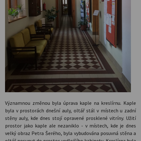
Významnou změnou byla úprava kaple na kreslírnu. Kaple
byla v prostorách dnešní auly, oltář stál v místech u zadní
stěny auly, kde dnes stojí opravené prosklené vitríny. Užití
prostor jako kaple ale nezaniklo - v místech, kde je dnes
velký obraz Petra Šerého, byla vybudována posuvná stěna a
oltář posunut do prostor vedlejšího kabinetu. Kreslírna byla