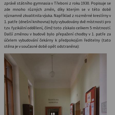
zprávě státního gymnasia v Třeboni z roku 1930. Popisuje se
zde mnoho různých změn, díky kterým se v této době
významně zkvalitnila výuka. Například z rozměrné kreslírny v
1. patře (dnešní knihovna) byly vybudovány dvě místnosti pro
tzv. fyzikální oddělení, čímž toto získalo celkem 5 místností.
Další změnou v budově bylo přepažení chodby v 1. patře za
účelem vybudování čekárny k předpokojům ředitelny (tato
stěna je v současné době opět odstraněna):