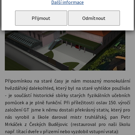
Další informace
Přijmout
Odmítnout
Připomínkou na staré časy je nám mosazný monokulární
hvězdářský dalekolhled, který byl na staré vyhlídce používán
- je součástí historické sbírky starých fyzikálních učebních
pomůcek a je plně funkční. Při příležitosti oslav 150. výročí
založení GT jsme k němu dostali překrásný stativ, který pro
nás vyrobil a škole daroval mistr truhlářský, pan Petr
Mrkáček z Českých Budějovic (restauroval pro naši školu
např. lítací dveře v přizemí nebo vyzdobil vstupní vrata):