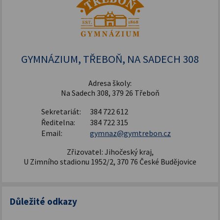
Archív projektů
Zdravý životní styl
Šablony pro SŠ a VOŠ I
GYMNÁZIUM, TŘEBOŇ, NA SADECH 308
Adresa školy:
Na Sadech 308, 379 26 Třeboň
Sekretariát:
384 722 612
Ředitelna:
384 722 315
Email:
gymnaz@gymtrebon.cz
Zřizovatel: Jihočeský kraj,
U Zimního stadionu 1952/2, 370 76 České Budějovice
Důležité odkazy