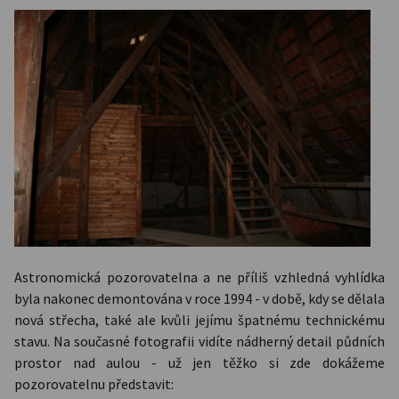
Astronomická pozorovatelna a ne příliš vzhledná vyhlídka
byla nakonec demontována v roce 1994 - v době, kdy se dělala
nová střecha, také ale kvůli jejímu špatnému technickému
stavu. Na současné fotografii vidíte nádherný detail půdních
prostor nad aulou - už jen těžko si zde dokážeme
pozorovatelnu představit: